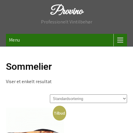
Skip
Provino
to
content
Professionelt Vintilbehør
Menu
Sommelier
Viser et enkelt resultat
Tilbud