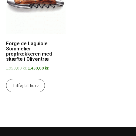
Forge de Laguiole
Sommelier
proptrækkeren med
skæfte i Oliventræ
Original
Current
1.950,00
kr.
1.450,00
kr.
price
price
was:
is:
Tilføj til kurv
1.950,00 kr..
1.450,00 kr..